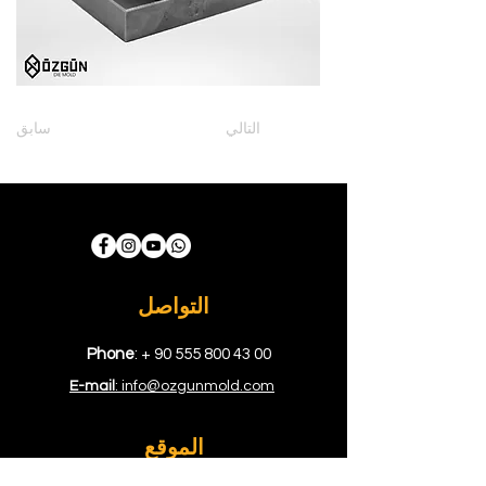
التالي
سابق
التواصل
Phone
: +
90 555 800 43 00
E-mail
: info@ozgunmold.com
الموقع