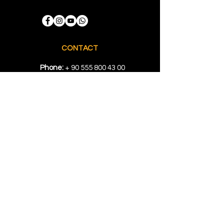
CONTACT
Phone:
+
90 555 800 43 00
E-mail:
info@ozgunmold.com
LOCATION
Showroom
: Kuyumcukent AVM Bloğu
1. Kat No. 512 Yenibosna İstanbul
Factory:
Topçular Mah. Rami Kışla
Cad. 68 Gündoğar 1. San. Sit. No.
207/208/209 Eyüp, İstanbul
RESOURCES
Locations