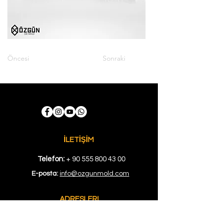
Öncesi
Sonraki
İLETİŞİM
Telefon:
+
90 555 800 43 00
E-posta:
info@ozgunmold.com
ADRESLERI
MAĞAZA
: Kuyumcukent AVM Bloğu 1.